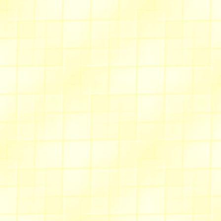
Toutes les animations (excepté les s
ici
Les signatures animées sont
ici
L'ensemble est présenté
Merci à toutes celles qui donnent 
d'orienter mes choix parmi tous me
Pensez à laisser votre adresse e-ma
nouveautés.
Lorsque vous écrivez votre adresse
mon courrier me revient. Si vous n'
plusieurs retours.
A très bientôt,
Valentine
dernière mise à jour : le 03 
Allée des fauvettes
Un
porte-monnaie
en cuir,
couleurs, hyper pratique, lég
serait une idée à creuser... q
Une
jupe droite
pour femme 
circonstances selon la couleu
fin .