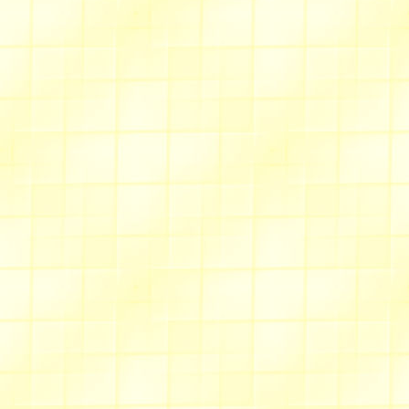
Valentine
dernière mise à jour : le 24
Allée du chèvrefeuille
desserts amusants 
Des
aussi aux grands ; c'était pou
Jugez vous-même en allant v
Allée des fauvettes
De nouveaux modèles de
t
clic sur "tricot" )
Comment
réparer une ferm
même nom.
porte-revues
Un
en tiss
cape
Une
pour enfants
Mars./Avr. 2013
Allée des cigales
Spécial Pâques
un menu et un
En particulier des
Scripts
à v
Joyeuses Pâques
au print