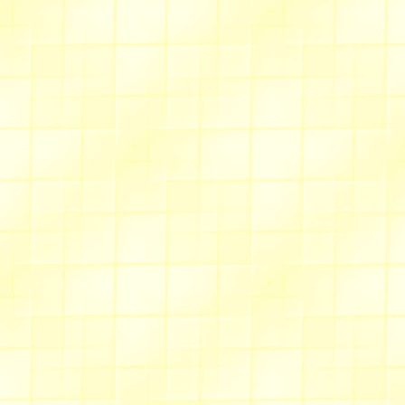
Allée des fauvettes
Un étui spécial
Grandes Lu
vous devez changer de lunettes
Avant l'été, pensez à vous
voyez 2 nouveaux modèles à 
Si vous voulez en savoir plus
On en parle
la liste de lie
y verrez Linternaute.com, su
Mai/Juin 2013
Allée des bleuets
A l'heure de la fin des cour
sympathique ce poème "
Le 
histoire de vie et de liens ent
être à méditer.
Premier sourire du print
Il nous fera sans doute oubl
en ce 1er jour de l'été...
Sentier du dessin
Des dessins à faire avec PSP à
printemps et l'été !!!
Bonne vacances pour ceux q
A très bientôt,