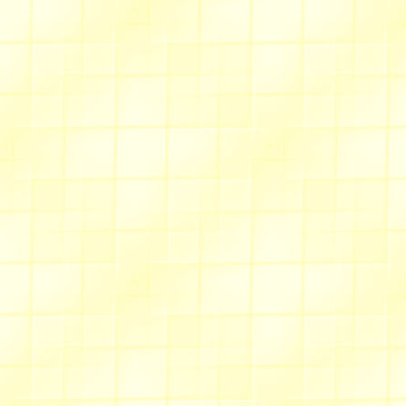
soyez nombreux à vous manif
d'inscriptions sera détermin
vos amis. Pour cela
cliquez ic
vous informerai de la suite...
L'animation "
la dame au
façade...constatez!
Bonne rentrée après cette pé
forme !
A très bientôt,
Valentine
dernière mise à jour : le 21 
Allée des castors
Une carte surprenante, à o
à 107 ans...(menu cartonnag
faire un "coucou" sympathiq
Vos chaussures ne vous plai
aussi...voyez une solution m
peu d'huile de coude et le to