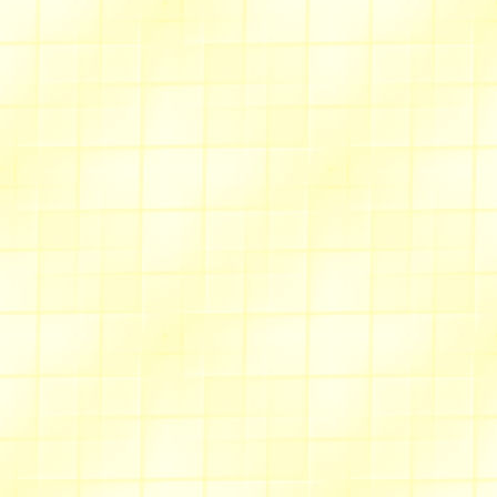
*
Tapis de jeu transfo
*
Trousse à dessin
*
Trousse de toilette
*
Vide-poches
Nov./Déc. 2013
*
Singe bouillotte
et tous les doudous lis
-- Pour adultes :
*
Cintre personnalisé
*
Couvre-livre
*
Cravate
*
Essuie-mains rond
*
Pochon Fleur
*
Porte-revues
*
Sac triangle
*
Sets de table arc-en-c
Ne manquez pas les "mots po
Allée du muguet
Fleur de Noël
Pluie de cadeaux
Il neige
Etoile de Noël
Bonne Année
Bonne Année en musique
Rappel: