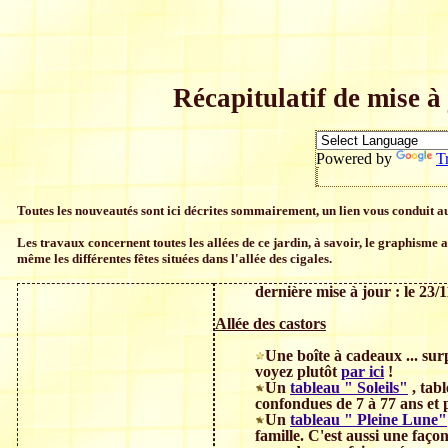
Récapitulatif de mise 
Powered by
T
Toutes les nouveautés sont ici décrites sommairement, un lien vous conduit au
Les travaux concernent toutes les allées de ce jardin, à savoir, le graphisme a
même les différentes fêtes situées dans l'allée des cigales.
dernière mise à jour : le 23/
Allée des castors
Une boîte à cadeaux ... surp
voyez plutôt
par ici
!
Un
tableau " Soleils"
, tab
confondues de 7 à 77 ans et p
Un
tableau " Pleine Lune"
famille. C'est aussi une façon