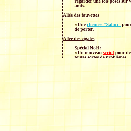
regarder une fois posés sur v
amis.
Allée des fauvettes
Une
chemise "Safari"
pour
de porter.
Allée des cigales
Spécial Noël :
Un nouveau
script
pour de 
toutes sortes de problèmes
Pour Noël :
Il est encore temps de faire 
Je vous invite à voir ( pour 
anciens d'entre vous), les pa
-- Pour enfants :
*
Affiche de porte
*
Boîte-Armoire poup
*
C
alendrier de l'Aven
*
Couffin pour poupé
*
Forêt enchantée
*
Sabots de Noël
*
Sac " le sport j'ador'