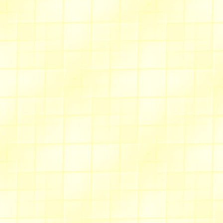
dernière mise à jour : le 21 
Allée des castors
Des
bracelets tressés
, en pe
mode, pour femmes et enfant
Allée du chèvrefeuille
Un nouveau
diaporama de
jamais, de nombreuses vues
Allée des fauvettes
Un
sac en cuir
, léger, mais
testé pour vous, il est super
La page "
Matériel
" s'est 
travaux divers et variés,
en p
De nouvelles fiches techniqu
cols
', '
fermetures diverses
', 
voir, il suffit de cliquer sur "
des fauvettes.
Juil./Août 2013
Allée du muguet
Une nouvelle animation ap
Pro : "
elle écoute pousser les