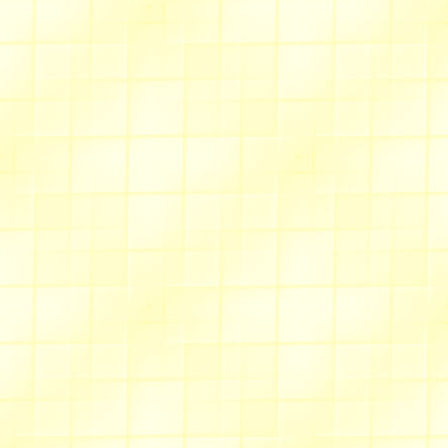
De nouvelles fiches techn
Pour les voir, il suffit de cli
fauvettes, un menu apparaît, 
La page "
Matériel
" s'est 
cuir
.
Allée du muguet
Rappel:
Toutes les animations (excepté les s
Sept./Oct. 2013
ici
Les signatures animées sont
ici
L'ensemble est présenté
Sentier du dessin
Il y en a pour tous les goûts et tout
les revoir en cliquant sur le lien ci
Merci à toutes celles qui donnent 
d'orienter mes choix parmi tous me
Pensez à laisser votre adresse e-ma
nouveautés.
A très bientôt,
Valentine