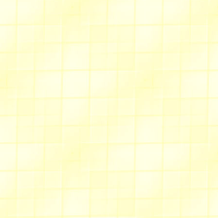
Des boutons assortis aux g
Allée des fauvettes
Expositions de broderies a
(cliquer sur broderie, puis "
Une
oursonne"rêve bleu"
Une
jupe velours uni/impri
fillette, le patron et les expl
autant que les enfants !
Une
robe de tulle
plissé p
Deux gilets jacquard
ici
et
Allée du lierre
Mars/Av. 2012
Nouveaux
liens couture
Je vous invite donc à voir o
Allée des cigales
Spécial Pâques
un menu
nouveautés.
N'hésitez pas à revoir 
"
nature en fête
" ou "
l