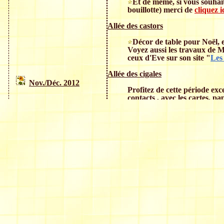
Et de même, si vous souhait
bouillotte) merci de
cliquez i
Allée des castors
Décor de table pour Noël
Voyez aussi les travaux de 
ceux d'Eve sur son site "
Les 
Allée des cigales
Nov./Déc. 2012
Profitez de cette période exc
contacts , avec les cartes, pap
spéciale, et qui ne manquer
Participez au sourire commu
étonnants et détentez-vous g
Sentier du dessin
Des dessins à faire avec PSP ou à rev
Un
Bonhomme_neige
Clémentines
Des
Un
Flacon de Parfum
D'autre part, je vous invite à visit
d'ajouter des nouveautés au fur e
nombreux et importants contretem
temps. Merci de votre compréhensi