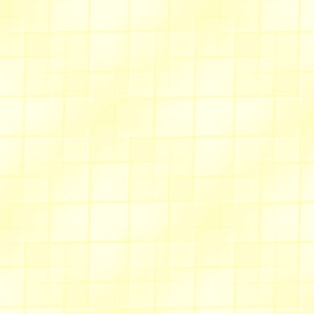
Si
N'hésitez pas à voir ou revoir
si
Sentier du dessin
Des dessins à faire avec PSP ou à rev
Une sympathique
fauvette c
Une
piscine
pour vous rafraî
Des
bleuets
toujours élégant
Des
tournesols
qui illuminent
D'autre part, je vous invite à visit
nouveautés au fur et mesure des a
contretemps importants .
Ce mois-ci est principalement marq
*
Les fleurs de Manon
*
Les feuilles d'Eve
qui présentent les différentes acti
espère nombreux à réagir !