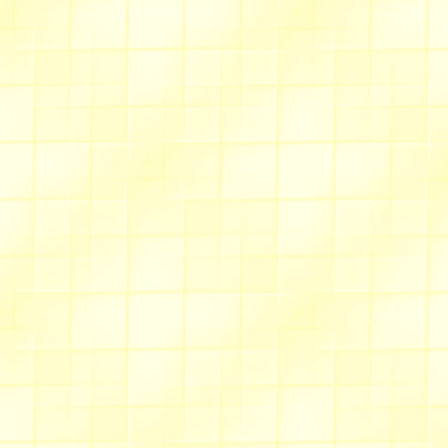
Des scripts qui peuven
"
Bonne fête maman
"
et "
Mon père
" "
Le p
vous retrouver .
Sentier du dessin
Des dessins à faire avec PSP ou à revo
De
marguerites
à effeuiller
Un
flacon de parfum
à offrir
Des
livres
pour tous...
Je vous encourage à venir régulière
nouveautés au fur et mesure des a
Allée des bleuets
Pêcher rose
joli poème/scri
A ce propos ne manquez pas 
particulier les
"scripts poèm
Allée des castors