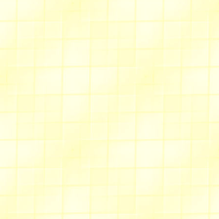
Un
petit écureuil
joue avec 
Une
mésange charbonnièr
Un
aperçu de mon jardin
(
Je vous invite donc à voir o
Allée des fauvettes
Tout d'abord le
menu des 
distinguer
mes propres créa
à partir de patrons divers (a
Des
robes de fête
, aux tiss
créations personnelles.
Des
tops d' enfants,
au déco
Des
pulls 10-12 ans
pour aff
enfants + de 10 ans
Allée du muguet
A l'heure des jeux olympique
l'animation/signature origina
Juil/Août 2012
spé
ou enc
Et pour ceux qui préfèrent s