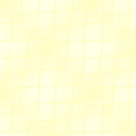
tenue.
Un
nouvel exemple
de réali
entièrement fait par
Manon
...page "bricolage"
Des
bijoux en perles
à enfi
site "
les fleurs de Manon
"
Sentier du dessin
Des dessins à faire avec PSP ou à rev
De beaux
raisins
Des
noisettes
que nos amis "é
Des
cucurbitacées
à dessiner
Un
plat à fruits
que vous pou
D'autre part, je vous invite à visit
d'ajouter des nouveautés au fur e
nombreux et importants contretem
temps. Merci de votre compréhensi
dernière mise à jour : le 31 j
Pour votre détente pendant 
Allée du chèvrefeuille