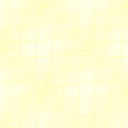
Allée des fauvettes
Des
robes légères
, sans ma
explications gratuits, sur d
Deux tuniques sans manche,
)
Allée du chèvrefeuille
Des
desserts sympathiques
pourraient vous inspirer
Je vous invite donc à voir o
Allée des cigales
Spécial
Fête des Mères
Spécial fête des Pères
Mai/Juin 2012
un menu et une page d'
des pages.
N'hésitez pas à revoir 
"De tout coeur"
"Ma
Ainsi que:
"CD à offrir"
"Cercle