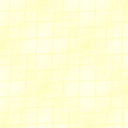
dernière mise à jour : le 12
Allée des bleuets
La treille
poème très imagé 
lors de leur petite enfance
Allée du chèvrefeuille
Des images de mon jardin
musique
Allée des fauvettes
Une nouvelle création perso
son utilité et sa fantaisie . C
Une nouvelle rubrique où
Allée des castors
Un
bracelet cuir
, en vogue 
vous tenter !
Un
headband
, qui vous p
Sept/Oct. 2012
ou moins sophistiqué en fonc