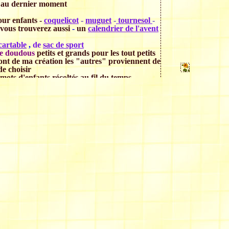
e au dernier moment
ur enfants -
coquelicot
-
muguet
-
tournesol
-
 vous trouverez aussi
-
un
calendrier de l'avent
cartable
,
de
sac de sport
 de doudous
petits et grands pour les tout petits
 sont de ma création les "autres" proviennent de
e choisir
 mots d'enfants récoltés au fil du temps
 des jeux pour un peu de distraction
ici
pour obtenir le programme de
rangs des tricots, c'est très pratique
e présence au quotidien, et de votre fidélité
20 pour vous et votre entourage