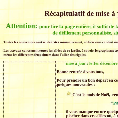
Récapitulatif de mise à
Attention:
pour lire la page entière, il suffit de 
de défilement personnalisée, si
Toutes les nouveautés sont ici décrites sommairement, un lien vous conduit aux
Les travaux concernent toutes les allées de ce jardin, à savoir, le graphisme av
même les différentes fêtes situées dans l'allée des cigales.
mise à jour : le 1er décembr
Bonne rentrée à vous tous,
Pour prendre un bon départ en ce 
quelques nouveautés :
C'est le mois de Noël, re
"P
il vous manque encore quelques
piocher dans ces allées où, à