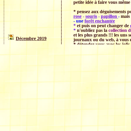
petite idée à faire vous mêm
* pensez aux déguisements po
rose
-
souris
-
papillon
-
mais
- une
forêt enchantée
*
et puis on peut changer de
*
n'oubliez pas la
collection
et les plus grands !!! les uns
Décembre 2019
journaux ou du web, à vous d
* détendez vous avec les jolis
* quelques petites blagues et
N'hésitez pas
à écrire
conversion nombre de mailles/
*
Aperçu des ouvrages
*
On en parle
Je vous remercie infiniment de votr
. Joyeuses Fêtes et Bonne Année 20
A bientôt
Valentine