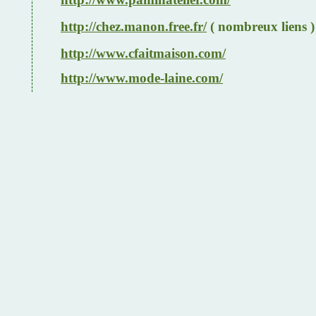
http://chez.manon.free.fr/
( nombreux liens )
http://www.cfaitmaison.com/
http://www.mode-laine.com/
http://madeintina.canalblog.com/
(poupées)
http://forum.magicmaman.com/maison/
http://www.hobbydoos.nl/
http://www.kostenlose-schnittmuster.de/
http://www.uneaiguilledansunebottedefoin.n
http://www.trezh-babig.com/
(presses, pressi
http://www.annuaire-loisirs-seniors.fr
http://le-monde-des-souris.over-blog.com/
( 