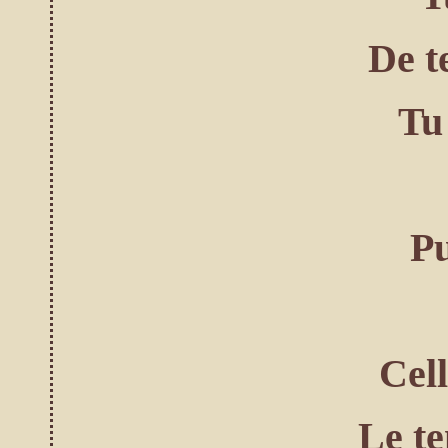
De t
Tu
Pu
Cell
Le te