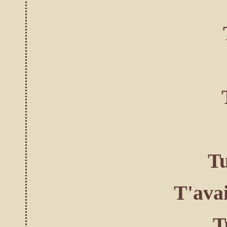
Tu
T'ava
T