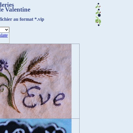
deries
de Valentine
fichier au format *.vip
slate